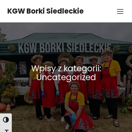
Przejdź
do
KGW Borki Siedleckie
treści
Wpisy z kategorii:
Uncategorized
Toggle High Contrast