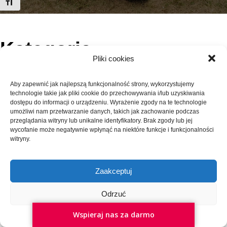
Toggle Font size
Kategoria:
Pliki cookies
Uncategorized
Aby zapewnić jak najlepszą funkcjonalność strony, wykorzystujemy
technologie takie jak pliki cookie do przechowywania i/lub uzyskiwania
dostępu do informacji o urządzeniu. Wyrażenie zgody na te technologie
umożliwi nam przetwarzanie danych, takich jak zachowanie podczas
przeglądania witryny lub unikalne identyfikatory. Brak zgody lub jej
Polityka prywatności
wycofanie może negatywnie wpłynąć na niektóre funkcje i funkcjonalności
witryny.
© 2026 KGW Borki Siedleckie. Created for free using
WordPress and
Kubio
Zaakceptuj
Odrzuć
Wspieraj nas za darmo
Polityka cookies
Polityka prywatności