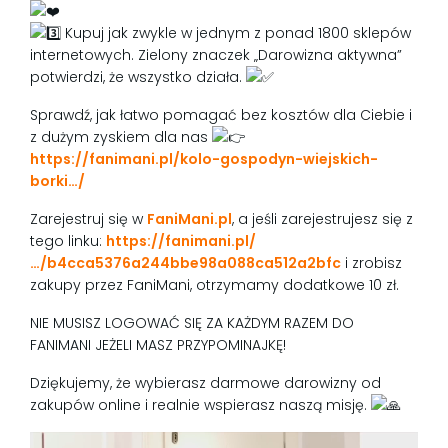
Kupuj jak zwykle w jednym z ponad 1800 sklepów
internetowych. Zielony znaczek „Darowizna aktywna”
potwierdzi, że wszystko działa.
Sprawdź, jak łatwo pomagać bez kosztów dla Ciebie i
z dużym zyskiem dla nas
https://fanimani.pl/kolo-gospodyn-wiejskich-
borki…/
Zarejestruj się w
FaniMani.pl
, a jeśli zarejestrujesz się z
tego linku:
https://fanimani.pl/
…/b4cca5376a244bbe98a088ca512a2bfc
i zrobisz
zakupy przez FaniMani, otrzymamy dodatkowe 10 zł.
NIE MUSISZ LOGOWAĆ SIĘ ZA KAŻDYM RAZEM DO
FANIMANI JEŻELI MASZ PRZYPOMINAJKĘ!
Dziękujemy, że wybierasz darmowe darowizny od
zakupów online i realnie wspierasz naszą misję.