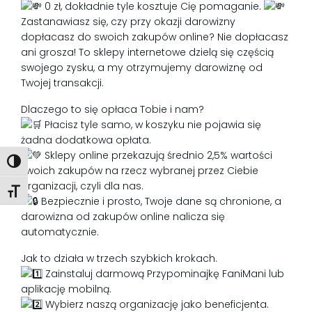
0 zł, dokładnie tyle kosztuje Cię pomaganie.
Zastanawiasz się, czy przy okazji darowizny
dopłacasz do swoich zakupów online? Nie dopłacasz
ani grosza! To sklepy internetowe dzielą się częścią
swojego zysku, a my otrzymujemy darowiznę od
Twojej transakcji.
Dlaczego to się opłaca Tobie i nam?
Płacisz tyle samo, w koszyku nie pojawia się
żadna dodatkowa opłata.
Sklepy online przekazują średnio 2,5% wartości
Toggle High Contrast
Twoich zakupów na rzecz wybranej przez Ciebie
organizacji, czyli dla nas.
Toggle Font size
Bezpiecznie i prosto, Twoje dane są chronione, a
darowizna od zakupów online nalicza się
automatycznie.
Jak to działa w trzech szybkich krokach.
Zainstaluj darmową Przypominajkę FaniMani lub
aplikację mobilną.
Wybierz naszą organizację jako beneficjenta.